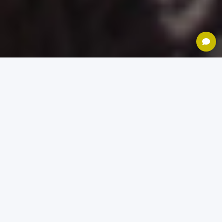
WIR MACHEN NACHHALTIGE BEUTEL
HANDGEFERTIGT IN DEUTSCHLAND.
Mit Transparenz vom Baumwoll-Anbau bis zum
Versand.
Snack-Tüüt Rose