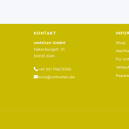
KONTAKT
INFO
umtüten GmbH
Shop
Falkenburgstr. 31
Nachhal
50935 Köln
Für Un
Verkauf
+49 221 95673550
Repara
moin@umtueten.de