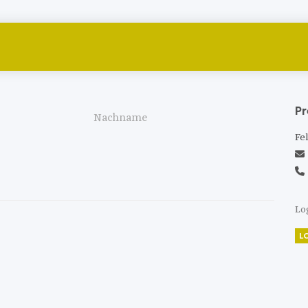
Pr
Fe
Lo
L