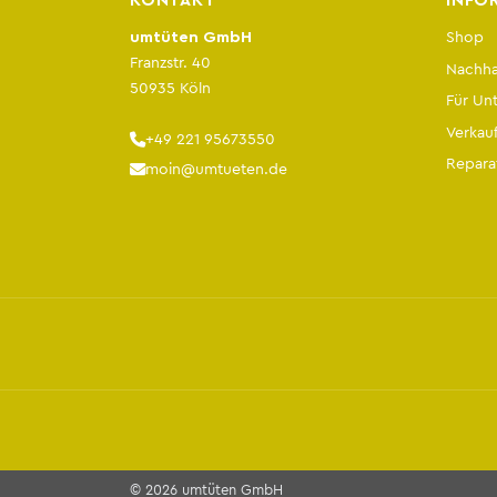
KONTAKT
INFO
umtüten GmbH
Shop
Franzstr. 40
Nachhal
50935 Köln
Für Un
Verkauf
+49 221 95673550
Repara
moin@umtueten.de
© 2026 umtüten GmbH